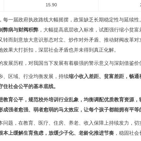
15.90
，每一届政府执政路线大幅摇摆，政策缺乏长期稳定性与延续性
制弊病与财阀积弊
，大幅提高底层收入标准，试图强行缩小贫富
又转而刻意放大意识形态对立、炒作对外矛盾、推动财阀改革对
地效果大打折扣，深层社会矛盾也并未得到真正化解。
的发展历程，对我国当下发展有着极强的警示意义与深刻借鉴价
乡、区域、行业均衡发展，持续
缩小收入差距、贫富差距，畅通
守住社会公平的基本底线。
进教育公平，规范校外培训行业乱象，均衡调配优质教育资源，
形成强者愈强、弱者愈弱的马太效应，让每个孩子都能拥有平等
本问题，在教育、医疗、住房、养老、收入保障上持续发力，切
根本上缓解生育焦虑，放缓少子化、老龄化推进节奏
，稳固社会