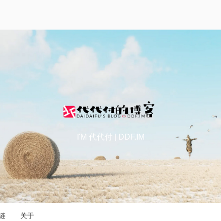
I'M 代代付 | DDF.IM
链
关于