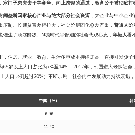
，
寒门子弟失去平等竞争、向上跨越的通道，教育公平被彻底打
财阀垄断国家核心产业与绝大部分社会资源
，大企业与中小企业
重压制。长期贫富差距拉大，社会阶层固化愈发严重，
普通人阶
也催生了汤匙阶级、N抛时代等普遍的社会悲观心态，
年轻人看
。
下，住房、就业、教育、生活多重成本持续走高，直接引发
少子
65岁以上人口占比为7%至14%；2017年，韩国进入老龄社会
5岁以上人口比例超过20%）不断加剧，社会内生发展动力持续衰退
中国（%）
韩
6.96
11.40