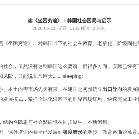
读《坐困穷途》：韩国社会困局与启示
2026-05-11
记录
1132
阅读
2 评论
完《坐困穷途》。对韩国当下的社会在教育、老龄化、阶级固化
的社会，虽然没有达到韩国这么离谱，但很多方面，实际已经有
只能说非常巨大... ...:sleeping:
小、本土内需市场先天有限，在建国之初就确立
出口导向
的发展
的发展模式，紧抓全球化浪潮下的世界市场红利，快速完成工业
。
，结构性隐患与社会弊病也在同步滋生、不断累积。
习、课外培训内卷早已发展到
极度畸形
的地步。教育逐渐脱离育