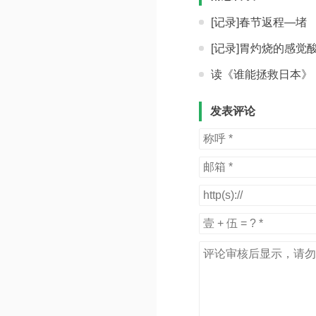
[记录]春节返程—堵
[记录]胃灼烧的感觉
读《谁能拯救日本》《镜
发表评论