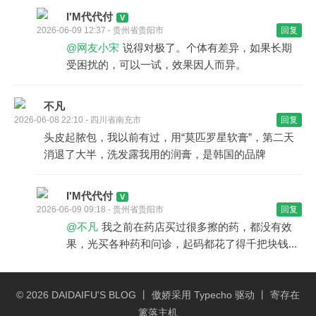
I'M代代付
2026-06-09 12:37 - 贵州省贵阳市
回复
@网友小宋
说得对极了。个体有差异，如果长期
受困扰的，可以一试，效果因人而异。
不凡
2026-06-08 22:10 - 四川省南充市
回复
头皮起脓包，我以前有过，用“莫匹罗星软膏”，第二天
消退了大半，洗发露我用的润膏，是韩国的品牌
I'M代代付
2026-06-09 09:18 - 贵州省贵阳市
回复
@不凡
我之前在药店买过很多擦的药，都没有效
果，光买各种药和问诊，起码都花了得千把块钱...
© 2026
DAIDAIFU'S BLOG
丨 傲娇采用
Typecho
驱动 丨 寄存在
篱落主机