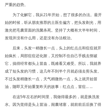
严重的趋势。
为了化解它，我从21年开始，想了很多的办法。最开
始的时候，听从朋友推荐的土医生偏方，把头发剃光，用
激光把毛囊里面的洗菌杀死。坚持了大概有大半年时间，
发现并没有什么用，还是没有办法根治。
后来，头发一稍微长一点，头上的红点点和痘痘就开
始疯长，局部痘痘还化脓，又控制不住自己手贱去抠破
它，搞得经常都头上冒血，既难看又难受。所以，我就养
成了短头发的习惯，这几年不到半个月就必须去剪头发。
不过头发稍微长一点，天气稍微热一点，头上就开始冒
油，随即又开始重复昨天的故事：红点点，冒痘... ...
在这5年左右的时间里，我做得最多的，就是换洗发
水。因为觉得是头上冒油，闹囊堵塞，就前前后后换了得