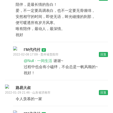
陪伴，是最长情的告白！
爱，不一定要高调表白，也不一定要无骨缠绵，
安然相守的时间，即使无语，眸光碰撞的刹那，
便可暖透所有岁月风寒。
唯有陪伴，最动人，最深情。
祝好
I'M代代付
2022-02-08 17:09 - 贵州省贵阳市
回复
@Null · 一间生活
谢谢~
过程中也会有小磕绊，不会总是一帆风顺的~
祝好！
路易大叔
2022-01-29 21:46 - 山东省济南市
回复
令人羡慕的一家