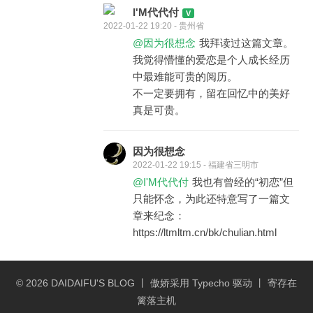
I'M代代付
2022-01-22 19:20 - 贵州省
@因为很想念
我拜读过这篇文章。
我觉得懵懂的爱恋是个人成长经历
中最难能可贵的阅历。
不一定要拥有，留在回忆中的美好
真是可贵。
因为很想念
2022-01-22 19:15 - 福建省三明市
@I'M代代付
我也有曾经的“初恋”但
只能怀念，为此还特意写了一篇文
章来纪念：
https://ltmltm.cn/bk/chulian.html
© 2026
DAIDAIFU'S BLOG
丨 傲娇采用
Typecho
驱动 丨 寄存在
篱落主机