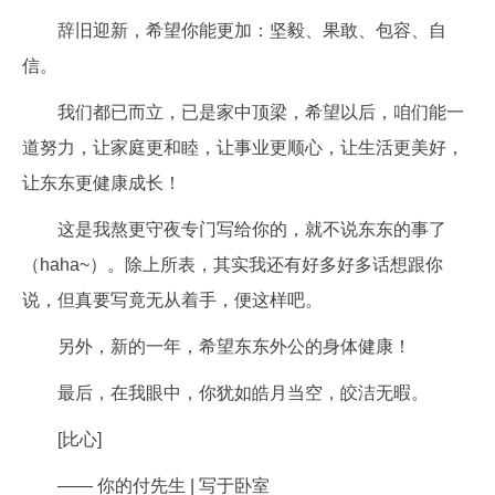
辞旧迎新，希望你能更加：坚毅、果敢、包容、自
信。
我们都已而立，已是家中顶梁，希望以后，咱们能一
道努力，让家庭更和睦，让事业更顺心，让生活更美好，
让东东更健康成长！
这是我熬更守夜专门写给你的，就不说东东的事了
（haha~）。除上所表，其实我还有好多好多话想跟你
说，但真要写竟无从着手，便这样吧。
另外，新的一年，希望东东外公的身体健康！
最后，在我眼中，你犹如皓月当空，皎洁无暇。
[比心]
—— 你的付先生 | 写于卧室