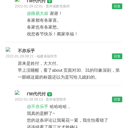
I'M代代付
2022-01-29 22:01 - 贵州省黔东南州
回复
@路易大叔
谢谢！
各家都有各家喜。
各家也有各家愁。
祝您春节快乐！阖家幸福！
不亦乐乎
2022-01-28 08:21 - 福建省福州市
回复
原来是姓付，大大付。
早上没睡醒，看了about 页面对30、31的印象深刻，第
一眼瞄这篇的标题还以为是写给儿媳妇的。
I'M代代付
2022-01-28 09:13 - 贵州省贵阳市
回复
@不亦乐乎
哈哈哈哈，
我真的是醉了~
您的这条评论让我菊花一紧，我生怕看错了
还连续看了两三次才敢确认...