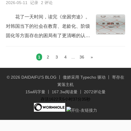
2026-05-11
记录
2 评论
的时候，第一反应是不想去。真是应了那
句话，“去时不习惯，走时舍不得”。经过七
花了一天时间，读完《坐困穷途》。
十天的封闭学习，已于2026/5/25正式返
对韩国当下的社会在教育、老龄化、阶级
岗，活儿多得忙起来脚不沾地。正式回归
固化等方面存在的困局有了更清晰的认
正常工作和生活节奏，...
识。对比我们自己当前的社会，虽然没有
达到韩国这么离谱，但很多方面，实际已
1
2
3
4
...
36
»
经有了类似的雏形。如果不加以解决，未
来的隐患和风险，只能说非常巨大... ...:sle
© 2026
DAIDAIFU'S BLOG
丨 傲娇采用
Typecho
驱动 丨 寄存在
eping:韩国受限于国土狭小、本土内需市
篱落主机
场先天有限，在建国之初就确立出口导向
15w码字量 丨 167.3w阅读量 丨 2072评论量
存活1622天5小时37分35秒
的发展路径。依...