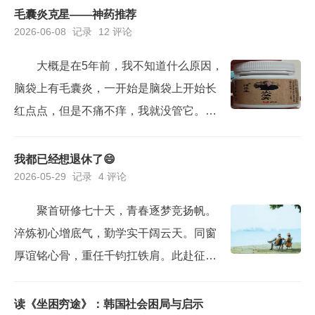
逝，感觉碌碌无为。我的感觉也差不多，
毛囊炎克星——神药推荐
2026-06-08
记录
12 评论
回看这半年时间，感觉每天都过得很充
实，很忙碌。但是回过头看，好像什么收
大概是在5年前，我不知道什么原因，
获都没有。心里感觉空落落的... ...儿子这
脑袋上有毛囊炎，一开始是脑袋上开始长
周期末考试，周六开始，就是暑假期间
红点点，但是不痛不痒，我就没管它。后
了。基本上又面...
来逐步发展到开始鼓包，化脓包，并且有
逐步严重的趋势。为了化解它，我从21年
我都已经想退休了😄
2026-05-29
记录
4 评论
开始，想了很多的办法。最开始的时候，
听从朋友推荐的土医生偏方，把头发剃
聚首研修七十天，青春逐梦竞扬帆。
光，用激光把毛囊里面的洗菌杀死。坚持
淬炼初心增底气，勤学实干阔云天。同窗
了大概有大半年时间，发现并没有什么
厚谊铭心骨，重任千钧扛铁肩。此赴征途
用，还是没有办法根治。后来，头发一...
再披甲，笃行奋勇更争先。——写在学习
结束之际。之前听说要去封闭学习2个多月
读《坐困穷途》：韩国社会困局与启示