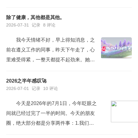
前些年QQ还能用来工作，这些年，已经完
全被微信取代，QQ里面荒草丛生。曾经自
除了健康，其他都是其他。
2026-07-31
记录
8 评论
己的微信还属于自留地，但随着工作阅历
和经验积累，人脉越来越广，圈子也越来
我今天情绪不好，早上得知消息，之
越复杂，微信逐渐就变了味。首次接触在
前在遵义工作的同事，昨天下午走了，心
思南上高一的时候，上计算机课，别的男
里难受得紧，一整天都提不起劲来。她是
同学都冲着抢占机...
之前我的财务部部长，比我年长四五岁，
专业能力很强，为人也很和善，和同事之
2026之半年感叹🚀
2026-07-01
记录
10 评论
间的相处也很好。21年，我到贵阳工作
后，她还和我保持有联系。不过就在21年
今天是2026年的7月1日，今年眨眼之
22年左右，她体检查出有急性白血病，后
间就已经过完了一半的时间。今天的朋友
面就长期请假到处治疗，后来还是离职
圈，绝大部分都是分享两件事：1.我们党
了，全力治疗。有段时间做微商卖洗...
成立105周年；2.全年已过半，感叹时光易