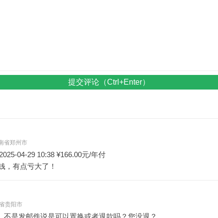
提交评论（Ctrl+Enter）
- 河南省郑州市
5-04-29 10:38 ¥166.00元/年付
钱，有点亏大了！
 贵州省贵阳市
，不是发邮件说是可以置换或者退款吗？您没退？