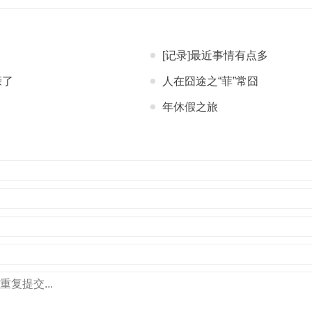
[记录]最近事情有点多
亲了
人在囧途之“菲”常囧
？
年休假之旅