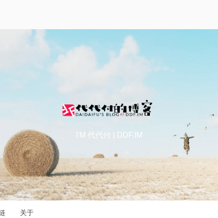
I'M 代代付 | DDF.IM
链
关于