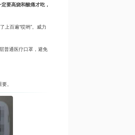
一定要高烧和酸痛才吃，
了上百遍“哎哟”。威力
一层普通医疗口罩，避免
。
重要。