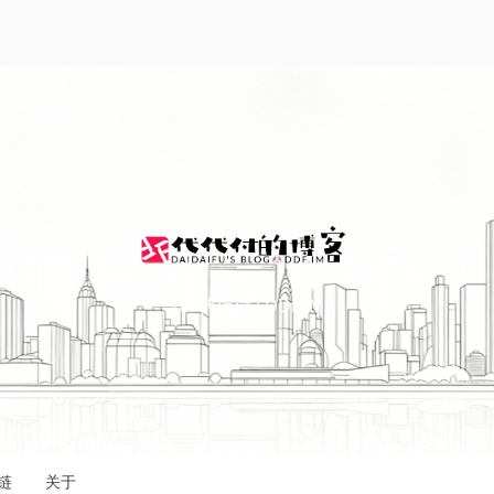
I'M 代代付 | DDF.IM
链
关于