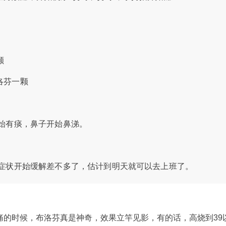
颗
布洛芬一颗
始有痰，鼻子开始鼻涕。
症状开始缓解差不多了，估计到明天就可以去上班了。
酸痛的时候，布洛芬真是神奇，效果立竿见影，有的话，高烧到39