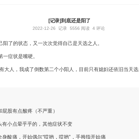
[记录]到底还是阳了
2022-12-26
记录
5556
阅读
4 评论
己阳了的状态，又一次次觉得自己是天选之人。
第一症状是嘴硬。
里所有大人，我成了倒数第二个小阳人，目前只有媳妇还依旧当天
，脚和屁股有点酸疼（不严重）
.5，头有小点晕乎乎的，其他症状不变
.5，全身酸痛，开始偶尔“哎哟，哎哟”，手拇指开始痛