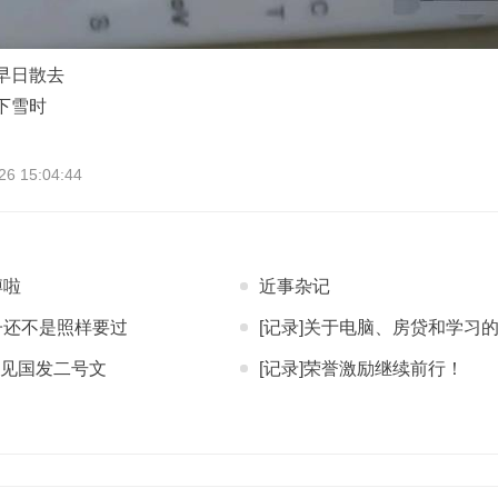
情早日散去
年下雪时
 15:04:44
博啦
近事杂记
子还不是照样要过
[记录]关于电脑、房贷和学习
，又见国发二号文
[记录]荣誉激励继续前行！