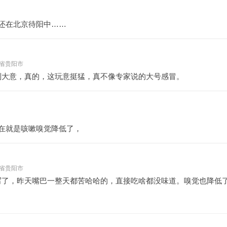
还在北京待阳中……
 贵州省贵阳市
别大意，真的，这玩意挺猛，真不像专家说的大号感冒。
在就是咳嗽嗅觉降低了，
 贵州省贵阳市
写了，昨天嘴巴一整天都苦哈哈的，直接吃啥都没味道。嗅觉也降低