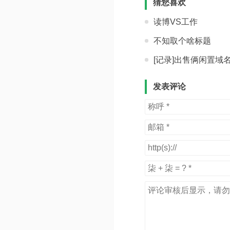
猜您喜欢
读博VS工作
不知取个啥标题
[记录]出售俩闲置域
发表评论