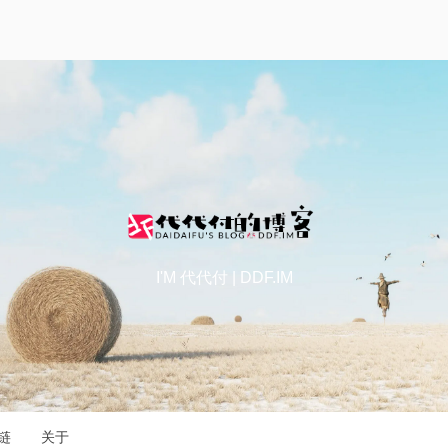
I'M 代代付 | DDF.IM
链
关于