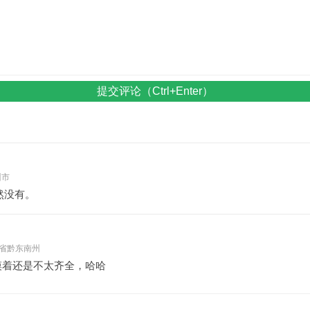
提交评论（Ctrl+Enter）
州市
然没有。
 贵州省黔东南州
摸着还是不太齐全，哈哈