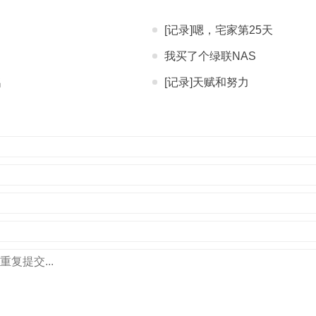
[记录]嗯，宅家第25天
我买了个绿联NAS
名
[记录]天赋和努力