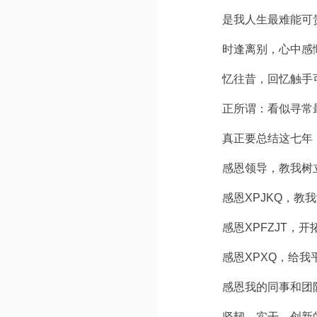
是我人生最难能可
时逢离别，心中感
忆往昔，回忆触手
正所谓：看似寻常
真正要总结这七年，
感恩领导，教我树立
感恩XPJKQ，教
感恩XPFZJT，
感恩XPXQ，给
感恩我的同事和团
坚韧、实干、创新