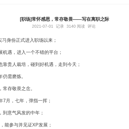
[职场]常怀感恩，常存敬畏——写在离职之际
2021-07-01
记录
3140
阅读
评论
以实习身份正式进入职场以来；
展机遇，进入一个不错的平台；
也靠贵人栽培，碰到好机遇，走到今天；
年仍需磨炼。
，常存敬畏之念。
21年7月，七年，弹指一挥；
，到意气风发的中年；
长，能参与并见证XP发展；