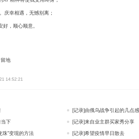
章。庆幸相遇，无憾别离；
安好，顺心顺意。
自留地
 14:52:21
着
[记录]由俄乌战争引起的几点
惜当下
[记录]来自业主群买家秀分享
“龙珠”变现的方法
[记录]希望疫情早日散去