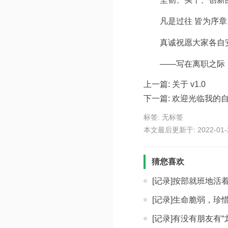
凡是过往 皆为序
真诚祝愿大家各自
——写在离职之际
上一篇:
关于 v1.0
下一篇:
欢迎光临我的
标签: 无标签
本文最后更新于: 2022-01-21
猜您喜欢
[记录]按部就班地活
[记录]生命脆弱，珍
[记录]有没有朋友有