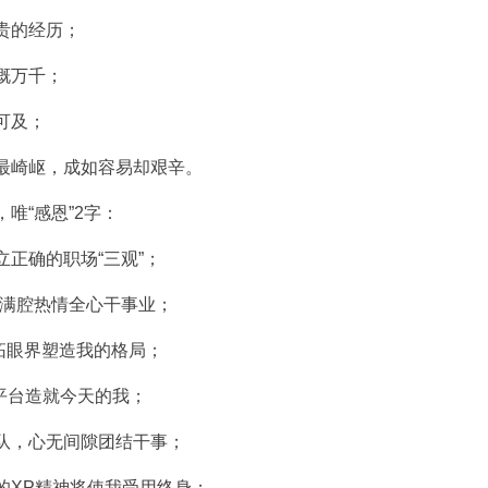
贵的经历；
慨万千；
可及；
最崎岖，成如容易却艰辛。
唯“感恩”2字：
正确的职场“三观”；
我满腔热情全心干事业；
开拓眼界塑造我的格局；
我平台造就今天的我；
队，心无间隙团结干事；
的XP精神将使我受用终身；