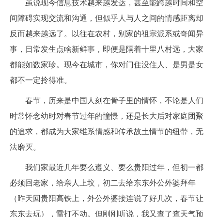
虽说现今信息技术越来越发达，甚至能跨越时间和空
间障碍实现交流和沟通，但似乎人与人之间的情感距离却
反而越来越远了。以往在农村，别家的祖宗派系或奇闻异
事，日常发生点啥新鲜事，即便是隔着十里八村远，大家
都能如数家珍。现今在城市，你对门住没住人、是男是女
都不一定拎得准。
春节，历来是中国人刻在骨子里的情怀，不论是人们
时常怀念幼时对春节过年的憧憬，还是长大后对家庭团聚
的追求，都成为大家维系情感和传承故土情节的纽带，无
法磨灭。
我们家最近几年要么遵义、要么贵阳过年，但初一都
必须回老家，给亲人上坟，初二去给东东外公外婆拜年
（昨天回贵阳高铁上，外公外婆接连说了好几次，春节让
东东去玩），雷打不动。但刚刚听说，我又查了查天气预