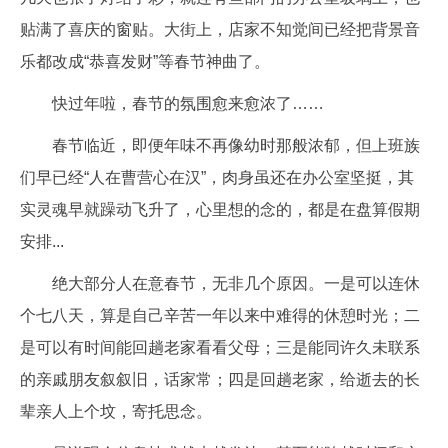
贴满了喜庆的窗贴。大街上，店家不知觉间已经把背景音
乐都改成“恭喜发财”等春节神曲了。
快过年啦，春节的氛围愈来愈浓了……
春节临近，即便年味不再像幼时那般浓郁，但上班族
们早已经“人在曹营心在汉”，肉身虽还在办公室坚挺，其
实灵魂早就躁动飞升了，心里想的念的，都是在盘算假期
安排...
绝大部分人在意春节，无非几个原因。一是可以连休
个七八天，算是自己辛苦一年以来中难得的休憩时光；二
是可以有时间能回趟老家看看父母；三是能同许久未联系
的亲戚朋友叙叙旧，话家常；四是回趟老家，给逝去的长
辈亲人上个坟，寄托思念。