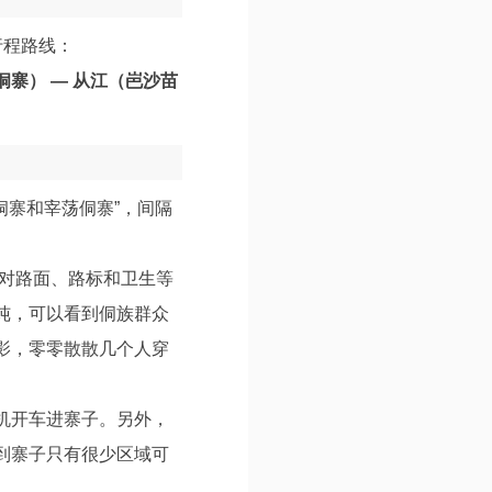
行程路线：
侗寨） — 从江（岜沙苗
侗寨和宰荡侗寨”，间隔
，对路面、路标和卫生等
纯，可以看到侗族群众
影，零零散散几个人穿
机开车进寨子。另外，
到寨子只有很少区域可