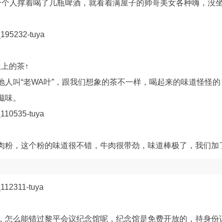
一个人撑着喝了几瓶啤酒，就看着满屋子的帅哥美女各种嗨，没
上的茶↑
地人叫“老WA叶”，跟我们想象的茶不一样，喝起来的味道怪怪
滋味。
肉粉，这个粉的味道很不错，牛肉很带劲，味道棒极了，我们加
，怎么能错过黎平会议纪念馆呢，纪念馆是免费开放的，持身份