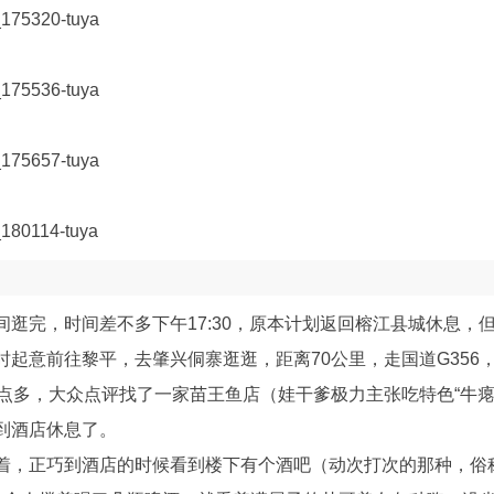
间逛完，时间差不多下午17:30，原本计划返回榕江县城休息，
起意前往黎平，去肇兴侗寨逛逛，距离70公里，走国道G356，
9点多，大众点评找了一家苗王鱼店（娃干爹极力主张吃特色“牛瘪
到酒店休息了。
着，正巧到酒店的时候看到楼下有个酒吧（动次打次的那种，俗