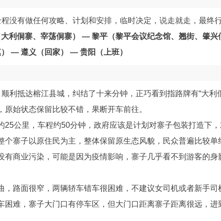
全程没有做任何攻略、计划和安排，临时决定，说走就走，最终
（大利侗寨、宰荡侗寨） — 黎平（黎平会议纪念馆、翘街、肇兴
） — 遵义（回家） — 贵阳（上班）
，顺利抵达榕江县城，纠结了十来分钟，正巧看到指路牌有“大利
，原始状态保留比较不错，果断开车前往。
约25公里，车程约50分钟，政府应该是计划对寨子包装打造下
整个寨子以原住民为主，整体保留原生态风貌，民众普遍比较单
没有商业污染，可能是因为疫情影响，寨子几乎看不到游客的身
曲，路面很窄，两辆轿车错车很困难，不建议女司机或者新手司
车困难，寨子大门口有停车区，但大门口距离寨子距离很远，进