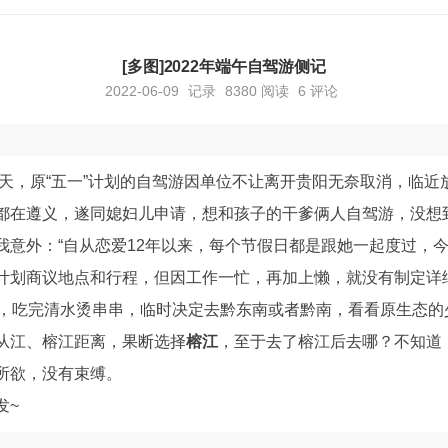
[多图]2022年端午自驾游侧记
2022-06-09
记录
8380
阅读
6 评论
期三天，原“五一”计划的自驾游因单位不让离开贵阳无奈取消，临
都在遵义，遂同媳妇儿申请，想和孩子的干爹俩人自驾游，没想
我意外：“自从恋爱12年以来，每个节假日都是跟她一起度过，今
计划商议地点和行程，但因工作一忙，再加上懒，就没有制定详
后，吃完清水烫串串，临时决定去黔东南或者黔南，看看原生态的
从江、榕江距离，果断选择
榕江
，至于去了榕江后去哪？不知道
所欲，没有束缚。
发~