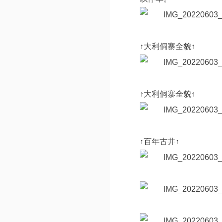
↑大利侗寨全貌↑
↑大利侗寨全貌↑
↑百年古井↑