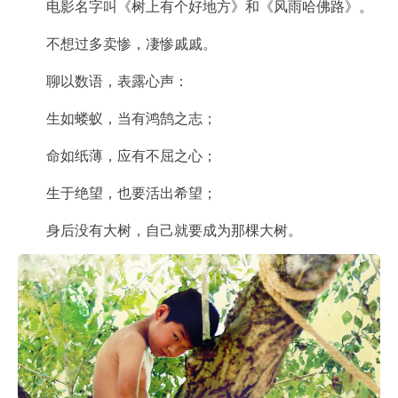
电影名字叫《树上有个好地方》和《风雨哈佛路》。
不想过多卖惨，凄惨戚戚。
聊以数语，表露心声：
生如蝼蚁，当有鸿鹄之志；
​命如纸薄，应有不屈之心；
​生于绝望，也要活出希望；
身后没有大树，自己就要成为那棵大树。