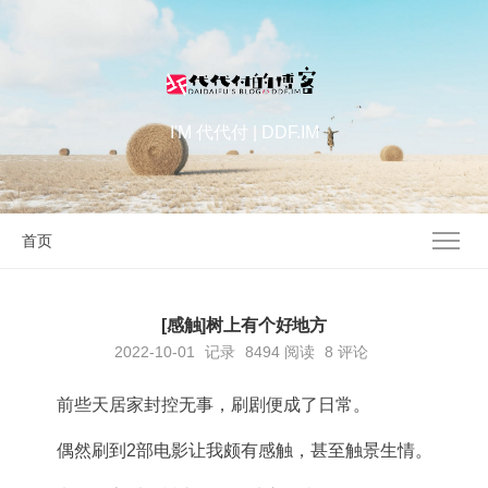
I'M 代代付 | DDF.IM
首页
[感触]树上有个好地方
2022-10-01
记录
8494
阅读
8 评论
前些天居家封控无事，刷剧便成了日常。
偶然刷到2部电影让我颇有感触，甚至触景生情。