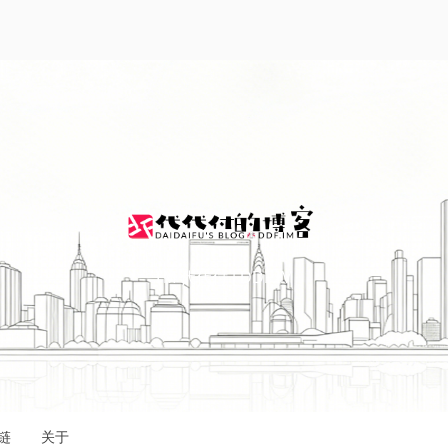
I'M 代代付 | DDF.IM
链
关于