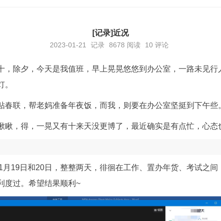
[记录]近况
2023-01-21
记录
8678
阅读
10 评论
十，除夕，今天是我值班，早上晃晃悠悠到办公室，一路未见行
灯。
贴春联，帮老妈准备年夜饭，而我，则要在办公室坚挺到下午些
瞅瞅，得，一晃又有十来天没更博了，最近确实是有点忙，心态
是1月19日和20日，整整两天，徘徊在工作、置办年货、考试之
利度过。希望结果顺利~