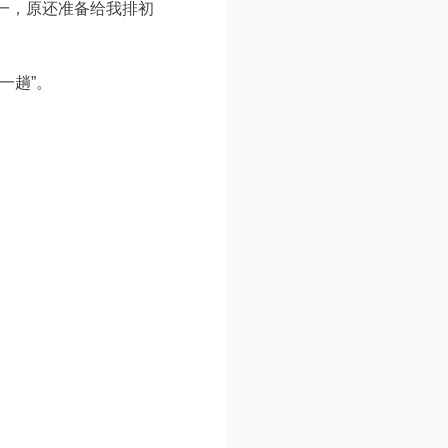
一，原还准备给我排初
一趟”。