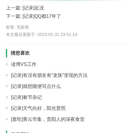
上一篇:
[记录]近况
下一篇:
[记录]QQ都17年了
标签: 无标签
本文最后更新于: 2023-01-31 23:51:14
猜您喜欢
读博VS工作
[记录]有没有朋友有“龙珠”变现的方法
[记录]就想随便写点什么
[记录]春节杂记
[记录]天气向好，阳光普照
[逛吃]青云市集，贵阳人的深夜食堂