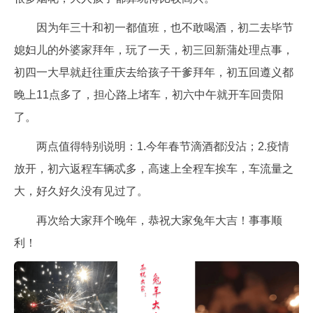
因为年三十和初一都值班，也不敢喝酒，初二去毕节
媳妇儿的外婆家拜年，玩了一天，初三回新蒲处理点事，
初四一大早就赶往重庆去给孩子干爹拜年，初五回遵义都
晚上11点多了，担心路上堵车，初六中午就开车回贵阳
了。
两点值得特别说明：1.今年春节滴酒都没沾；2.疫情
放开，初六返程车辆忒多，高速上全程车挨车，车流量之
大，好久好久没有见过了。
再次给大家拜个晚年，恭祝大家兔年大吉！事事顺
利！