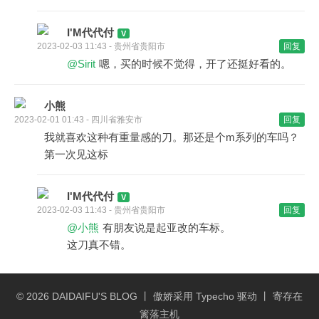
I'M代代付
2023-02-03 11:43 - 贵州省贵阳市
回复
@Sirit
嗯，买的时候不觉得，开了还挺好看的。
小熊
2023-02-01 01:43 - 四川省雅安市
回复
我就喜欢这种有重量感的刀。那还是个m系列的车吗？
第一次见这标
I'M代代付
2023-02-03 11:43 - 贵州省贵阳市
回复
@小熊
有朋友说是起亚改的车标。
这刀真不错。
© 2026
DAIDAIFU'S BLOG
丨 傲娇采用
Typecho
驱动 丨 寄存在
篱落主机