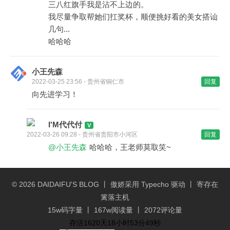
三八红旗手我是沾不上边的。
我尽量争取帮她们扛奖杯，顺便挑好看的美女搭讪
几句...
哈哈哈
小王先森
2022-03-25 23:56 - 贵州省铜仁市
回复
向先进学习！
I'M代代付
2022-03-26 09:28 - 贵州省贵阳市小河区
回复
@小王先森
哈哈哈，王老师莫取笑~
© 2026
DAIDAIFU'S BLOG
丨 傲娇采用
Typecho
驱动 丨 寄存在
篱落主机
15w码字量 丨 167w阅读量 丨 2072评论量
存活1620天18小时53分49秒