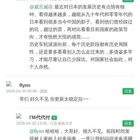
@威言威语
最近对日本的发展历史有点情有独
钟。看得越来越多，越能从九十年代和零零年代的
日本看到很多当今中国的影子。看到他们曾经踩过
的坑，趟过的雷，再对比看看目前国家的政策导
向，才有恍然大悟的感觉……
历史车轮滚滚向前，每个历史阶段都有历史局限
性，还是要多看看别人怎么走过来的，多借鉴多学
习，才能尽量让自己少踩坑。对国家社会如此，对
个人亦然。
flynn
2026-04-30 06:46 - 德国
回复
哥们 好久不见 你更新太稳定拉~~
I'M代代付
2026-04-30 13:48 - 江苏省南京市
回复
@flynn
哈哈哈，大哥好。很久不见。前段时间发
现被人家植入好多病毒，一度让我郁闷得准备退网