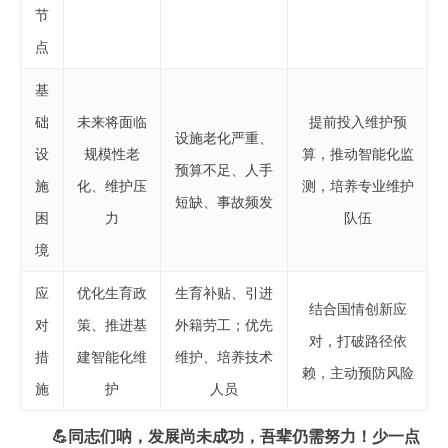
节
点
基
础
未来将面临
提前投入维护预
设施老化严重、
设
规模性老
算，推动智能化监
预算不足、人手
施
化、维护压
测，培养专业维护
短缺、事故频发
困
力
队伍
境
应
优化生育政
生育补贴、引进
结合国情创新应
对
策、推进基
外籍劳工；优先
对，打破路径依
措
建智能化维
维护、培养技术
赖，主动预防风险
施
护
人员
💪同志们呐，发展尚未成功，吾辈仍需努力！少一点