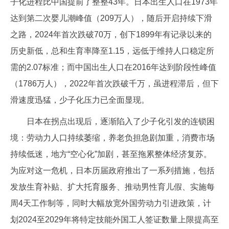
子化进程比中国提前了整整43年。日本出生人口在1973年
达到第二次婴儿潮峰值（209万人），随后开启持续下滑
之路，2024年首次跌破70万，创下1899年有记录以来的
历史新低，总和生育率降至1.15，远低于维持人口稳定所
需的2.07标准；而中国出生人口在2016年达到阶段性峰值
（1786万人），2022年首次跌破千万，虽进程滞后，但下
滑速度迅猛，少子化压力已全面显现。
日本在拐点出现后，逐渐陷入了少子化引发的连锁困
境：劳动力人口持续萎缩，养老负担急剧加重，消费市场
持续低迷，地方“空心化”加剧，甚至拖累整体经济复苏。
为应对这一危机，日本历届政府推出了一系列措施，包括
发放生育补贴、扩大托育服务、推动男性育儿假、实施每
周4天工作制等，同时大幅放宽外国劳动力引进政策，计
划2024至2029年将特定技能外国工人签证数量上限提高至