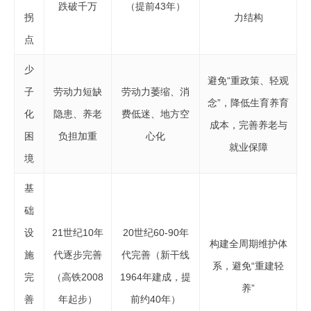
跌破千万
（提前43年）
拐
力结构
点
少
避免“重政策、轻观
子
劳动力短缺
劳动力萎缩、消
念”，降低生育养育
化
隐患、养老
费低迷、地方空
成本，完善养老与
困
负担加重
心化
就业保障
境
基
础
设
21世纪10年
20世纪60-90年
构建全周期维护体
施
代逐步完善
代完善（新干线
系，避免“重建轻
完
（高铁2008
1964年建成，提
养”
善
年起步）
前约40年）