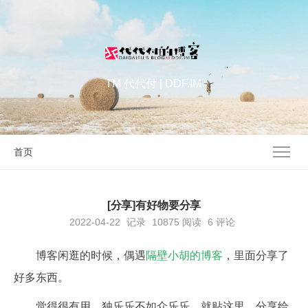
I'M 代代付 | DDF.IM
首页
[分享]有好物要分享
2022-04-22
记录
10875
阅读
6 评论
博客闲逛的时候，偶遇
隔壁小胡的博客
，里面分享了
好多东西。
觉得很有用，独乐乐不如众乐乐，就贴这里，分享给