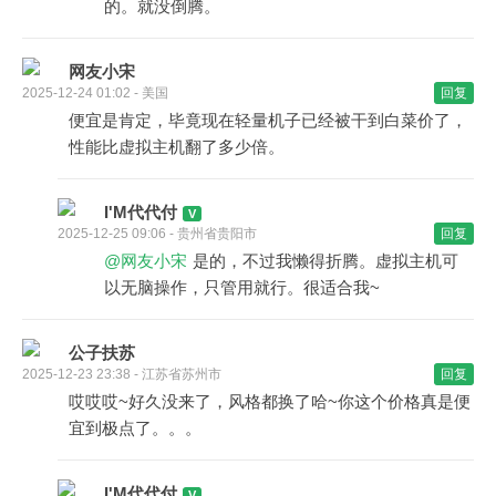
的。就没倒腾。
网友小宋
2025-12-24 01:02 - 美国
回复
便宜是肯定，毕竟现在轻量机子已经被干到白菜价了，
性能比虚拟主机翻了多少倍。
I'M代代付
2025-12-25 09:06 - 贵州省贵阳市
回复
@网友小宋
是的，不过我懒得折腾。虚拟主机可
以无脑操作，只管用就行。很适合我~
公子扶苏
2025-12-23 23:38 - 江苏省苏州市
回复
哎哎哎~好久没来了，风格都换了哈~你这个价格真是便
宜到极点了。。。
I'M代代付