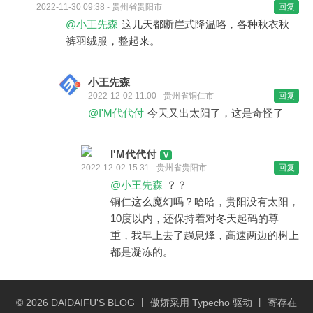
2022-11-30 09:38 - 贵州省贵阳市
回复
@小王先森
这几天都断崖式降温咯，各种秋衣秋
裤羽绒服，整起来。
小王先森
2022-12-02 11:00 - 贵州省铜仁市
回复
@I'M代代付
今天又出太阳了，这是奇怪了
I'M代代付
2022-12-02 15:31 - 贵州省贵阳市
回复
@小王先森
？？
铜仁这么魔幻吗？哈哈，贵阳没有太阳，
10度以内，还保持着对冬天起码的尊
重，我早上去了趟息烽，高速两边的树上
都是凝冻的。
© 2026
DAIDAIFU'S BLOG
丨 傲娇采用
Typecho
驱动 丨 寄存在