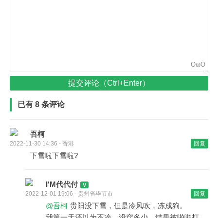
OωO
提交评论（Ctrl+Enter）
已有 8 条评论
吾柯
2022-11-30 14:36 - 香港
回复
下雪啦下雪啦?
I'M代代付
2022-12-01 19:06 - 贵州省毕节市
回复
@吾柯
贵阳没下雪，但是冷风吹，冻成狗。
我第一天还以为不冷，没穿多少，结果被啪啪打