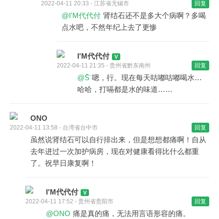
2022-04-11 20:33 - 江苏省无锡市
回复
@I'M代代付
肾结石还不是多大个病啊？多喝
点水吧，不然年纪上去了更惨
I'M代代付
2022-04-11 21:35 - 贵州省黔东南州
回复
@S̆̈
嗯，行。现在每天咕嘟咕嘟喝水…
哈哈，打嗝都是水的味道……
ONO
2022-04-11 13:58 - 台湾省台中市
回复
虽然说肾结石可以自行排出来，但是想想都痛啊！自从
去年进过一次加护病房，现在对健康看得比什么都重
了。祝早日康复啊！
I'M代代付
2022-04-11 17:52 - 贵州省贵阳市
回复
@ONO
痛是真的痛，无法用言语形容的痛。