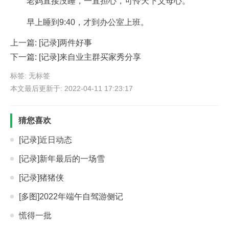
老妈直接没睡，一直担心，可怜天下父母心。
早上睡到9:40，才到办公室上班。
上一篇:
[记录]两件好事
下一篇:
[记录]来自业主群买家秀分享
标签: 无标签
本文最后更新于: 2022-04-11 17:23:17
猜您喜欢
[记录]近日动态
[记录]新年最后的一场雪
[记录]猪猪侠
[多图]2022年端午自驾游侧记
慌得一批