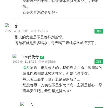
想着再战四十年，估计身体早就被掏空了，哈哈
哈。
还是大哥您这身板好~
S̆̈
2022-04-11 15:03 - 江苏省无锡市
回复
那儿的女生是不是都特别彪悍。
肾结石就是要多喝水，每天喝三壶纯净水就没事了。
I'M代代付
2022-04-11 17:55 - 贵州省贵阳市
回复
@S̆̈
哈哈，也是分人的，我们靠近川渝，黔川渝的
妹儿性格都是比较火辣的。但是也是少数。
每天喝三壶水，估计老是跑厕所了...
想想都累，其实也不是多大个病，主要是糟心，早
痛早安生吧，希望早点排出来~
S̆̈