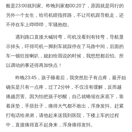
般是23:00就到家。昨晚到家都00:20了，原因就是同行的
另外一个女生，给司机瞎指挥路，不让司机跟导航走，还
不停在车上哔哔哔，牢骚抱怨。
遇到路口直接大喊转弯，司机没看到有转弯，导航显
示掉头，吓得司机一脚刹车就踩停在了马路中间，后面的
车一顿狂按喇叭，媳妇给我说的时候，我想想都后怕。所
以调动的事还得再加快点！
昨晚23:45，孩子睡着后，我突然肚子有点疼，最开始
确实是只有一点疼，过了2分钟，不仅没有缓解，反而越
痛越厉害。因为怕把孩子吵醒，自己就蜷缩在床底下，靠
着床垫，手捂肚子，痛得大气都不敢出，浑身发抖。赶紧
打电话给弟弟，请他起来送我到医院，下楼上车的过程
中，直接痛得直不起身来，浑身痛得发抖。