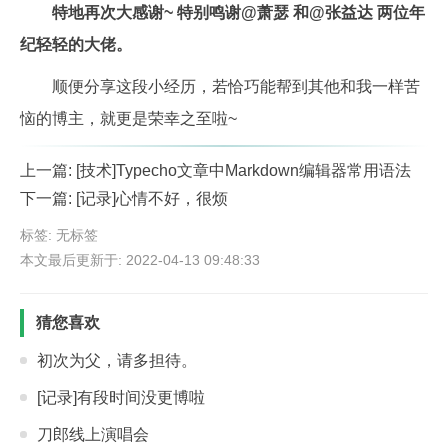
特地再次大感谢~ 特别鸣谢@萧瑟 和@张益达 两位年
纪轻轻的大佬。
顺便分享这段小经历，若恰巧能帮到其他和我一样苦
恼的博主，就更是荣幸之至啦~
上一篇:
[技术]Typecho文章中Markdown编辑器常用语法
下一篇:
[记录]心情不好，很烦
标签: 无标签
本文最后更新于: 2022-04-13 09:48:33
猜您喜欢
初次为父，请多担待。
[记录]有段时间没更博啦
刀郎线上演唱会