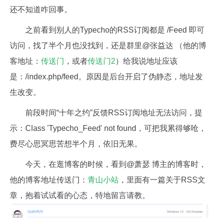
还不知道咋回事。
之前看到别人的Typecho的RSS订阅都是 /Feed 即可
访问，找了半个月也没找到，还是群里@张益达 （他的博
客地址：
传送门
，或者
传送门2
）给我说地址应该
是：/index.php/feed。原因是后台开启了伪静态，地址发
生改变。
前段时间“十年之约”反馈RSS订阅地址无法访问，提
示：Class 'Typecho_Feed' not found，可把我累得够呛，
费尽心思冥思苦想半个月，依旧无果。
今天，在逛博客的时候，看到@萧瑟 博主的博客时，
他的博客地址传送门：
青山小站
，里面有一篇关于RSS文
章，抱着试试看的心态，特地留言请教。