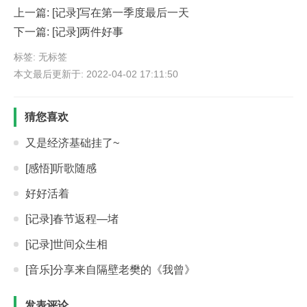
上一篇:
[记录]写在第一季度最后一天
下一篇:
[记录]两件好事
标签: 无标签
本文最后更新于: 2022-04-02 17:11:50
猜您喜欢
又是经济基础挂了~
[感悟]听歌随感
好好活着
[记录]春节返程—堵
[记录]世间众生相
[音乐]分享来自隔壁老樊的《我曾》
发表评论