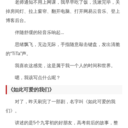
老师通知不用上网课，我早早吃了饭，洗漱完毕，关
掉房间灯、拉上窗帘、翻开电脑、打开网易云音乐、登上
博客后台。
伴随舒缓的轻音乐响起...
思绪飘飞，无边无际，手指随意敲击键盘，发出清脆
的“TiTa”声。
我喜欢这感觉，这是属于我一个人的时间和世界。
嗯，我该写点什么呢？
《如此可爱的我们》
对了，昨天刷完了一部剧，名字叫《如此可爱的我
们》。
讲述的是5个九零初的好朋友，高考前后的故事，整