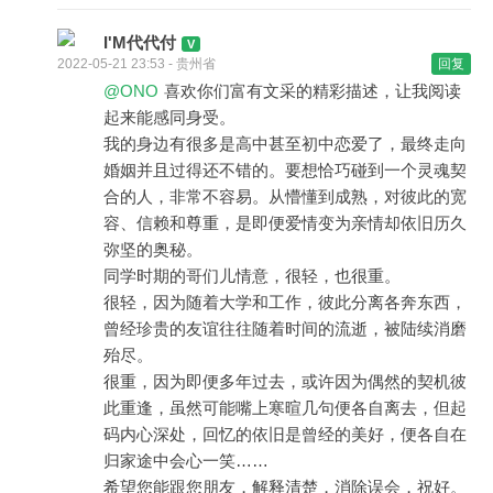
I'M代代付
2022-05-21 23:53 - 贵州省
回复
@ONO
喜欢你们富有文采的精彩描述，让我阅读
起来能感同身受。
我的身边有很多是高中甚至初中恋爱了，最终走向
婚姻并且过得还不错的。要想恰巧碰到一个灵魂契
合的人，非常不容易。从懵懂到成熟，对彼此的宽
容、信赖和尊重，是即便爱情变为亲情却依旧历久
弥坚的奥秘。
同学时期的哥们儿情意，很轻，也很重。
很轻，因为随着大学和工作，彼此分离各奔东西，
曾经珍贵的友谊往往随着时间的流逝，被陆续消磨
殆尽。
很重，因为即便多年过去，或许因为偶然的契机彼
此重逢，虽然可能嘴上寒暄几句便各自离去，但起
码内心深处，回忆的依旧是曾经的美好，便各自在
归家途中会心一笑……
希望您能跟您朋友，解释清楚，消除误会，祝好。