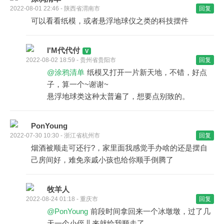
2022-08-01 22:46 - 陕西省渭南市
回复
可以看看纸模，或者悬浮地球仪之类的科技摆件
I'M代代付
2022-08-02 18:59 - 贵州省贵阳市
回复
@涂鸦清单
纸模又打开一片新天地，不错，好点
子，算一个~谢谢~
悬浮地球类这种太普遍了，想要点别致的。
PonYoung
2022-07-30 10:30 - 浙江省杭州市
回复
烟酒被顺走可还行?，家里面我感觉手办啥的还是摆自
己房间好，难免亲戚小孩也给你顺手倒腾了
牧羊人
2022-08-24 01:18 - 重庆市
回复
@PonYoung
前段时间拿回来一个冰墩墩，过了几
天一个小侄儿来就给我顺走了