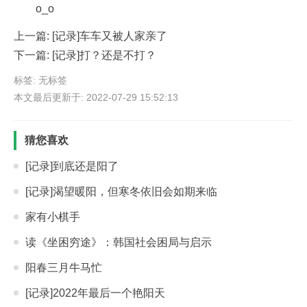
o_o
上一篇:
[记录]车车又被人家亲了
下一篇:
[记录]打？还是不打？
标签: 无标签
本文最后更新于: 2022-07-29 15:52:13
猜您喜欢
[记录]到底还是阳了
[记录]渴望暖阳，但寒冬依旧会如期来临
家有小棋手
读《坐困穷途》：韩国社会困局与启示
阳春三月牛马忙
[记录]2022年最后一个艳阳天