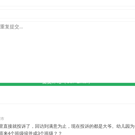
提交评论（Ctrl+Enter）
州市
里直接就投诉了，回访到满意为止，现在投诉的都是大爷。幼儿园为
原来4个班级缩并成3个班级？？