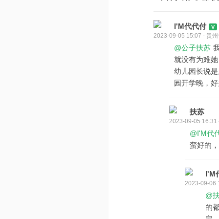
I'M代代付
2023-09-05 15:07 -
@公子扶苏
就没有为难她
幼儿园长说是
园开学晚，好
扶苏
2023-09-05 16:3
@I'M代
蛮好的，
I'
2023-09-0
@
的
定