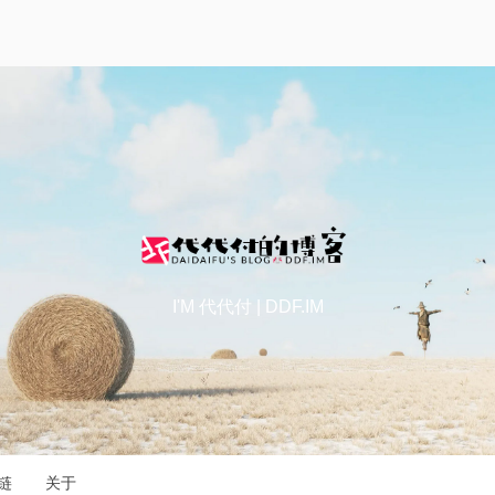
I'M 代代付 | DDF.IM
链
关于