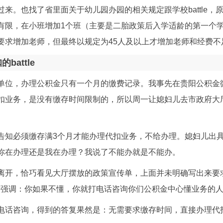
来。也找了省里面关于幼儿园办园的相关规定跟学校battle，
有限，在小班增加1个班（主要是二胎政策后入学适龄的第一个
要求增加老师，但最终以规定为45人及以上才增加老师和经费不
attle
单位，办理公积金只有一个月的缴费记录。我事先在贵阳公积金
扣业务，是没有缴存时间限制的，所以周一让媳妇儿去市政府大
告知必须缴存满3个月才能办理代扣业务，不给办理。媳妇儿出
你在办理还是我在办理？我说了不能办就是不能办。
离开，恰巧看见大厅摆放的政策宣传单，上面并未明确写出来要
e，并强调：你如果不懂，你就打电话咨询你们公积金中心懂业务的
电话咨询，得到的答复果然是：无需要求缴存时间，直接办理代