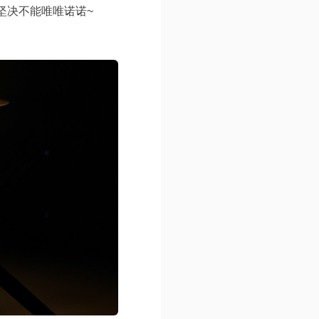
坚决不能唯唯诺诺~