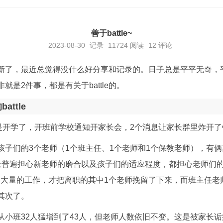
善于battle~
2023-08-30
记录
11724
阅读
12 评论
新了，最近总觉得没什么好分享和记录的。日子总是平平无奇，
就是2件事，都是有关于battle的。
ttle
算是开学了，开班前学校通知开家长会，2个消息让家长群里炸开了
孩子们的3个老师（1个班主任、1个老师和1个保教老师），有
长普遍担心新老师的磨合以及孩子们的适应程度，都担心老师们
又作了大量的工作，才把离职的其中1个老师挽留了下来，而班主任
其次了。
从小班32人猛增到了43人，但老师人数依旧不变。这是被家长