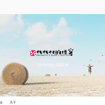
I'M 代代付 | DDF.IM
链
关于