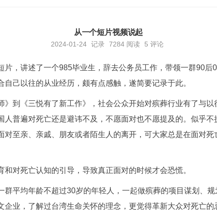
从一个短片视频说起
2024-01-24
记录
7284
阅读
5 评论
短片，讲述了一个985毕业生，辞去公务员工作，带领一群90后
合自己以往的从业经历，颇有点感触，遂简要记录于此。
师》到《三悦有了新工作》，社会公众开始对殡葬行业有了与以
国人普遍对死亡还是避讳不及，不愿面对也不愿提及的。似乎不
面对至亲、亲戚、朋友或者陌生人的离开，可大家总是在面对死
育和对死亡认知的引导，导致真正面对的时候才会恐慌。
一群平均年龄不超过30岁的年轻人，一起做殡葬的项目谋划、规
文企业，了解过台湾生命关怀的理念，更觉得革新大众对死亡的