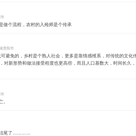
州市
是做个流程，农村的入殓师是个传承
 贵州省贵阳市
无可避免的，乡村是个熟人社会，更多是靠情感维系，对传统的文化
，对新形势和做法接受程度也更高些，而且人口基数大，时间长久，
郸市
亡。
结尾了…………