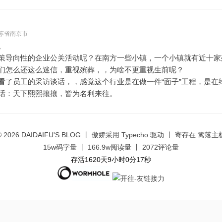
- 江苏省南京市
。
策导向性的企业公关活动呢？在南方一些小镇，一个小镇就有近十家
们怎么还这么迷信，重视殡葬，，为啥不更重视生前呢？
看了员工的采访谈话，，感觉这个行业是在做一件“面子”工程，是在
话：天下熙熙攘攘，皆为名利来往。
© 2026
DAIDAIFU'S BLOG
丨 傲娇采用
Typecho
驱动 丨 寄存在
篱落主
15w码字量 丨 166.9w阅读量 丨 2072评论量
存活1620天9小时0分18秒