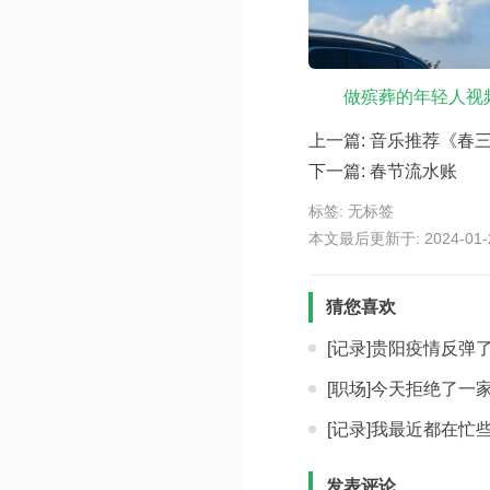
做殡葬的年轻人视
上一篇:
音乐推荐《春
下一篇:
春节流水账
标签: 无标签
本文最后更新于: 2024-01-24
猜您喜欢
[记录]贵阳疫情反弹
[职场]今天拒绝了一
[记录]我最近都在忙
发表评论