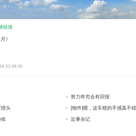
频链接
三月》
 22:09:20
了
努力终究会有回报
家猎头
[物件]嗯，这车模的手感真不
些啥
近事杂记