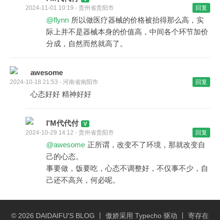
2024-11-01 10:19 - 贵州省贵阳市
回复
@flynn
所以做医疗器械的价格被抬得那么高，实
际上并不是器械本身的价值高，中间各个环节加价
分成，自然而然就高了。
awesome
2024-10-18 21:53 - 河南省南阳市
回复
心态好好 精神好好
I'M代代付
2024-10-29 14:12 - 贵州省贵阳市
回复
@awesome
正所谓，改变不了环境，那就改变自
己的心态。
事要做，饭要吃，心态不调整好，不仅事不少，自
己还不高兴，何必呢。
© 2026
DAIDAIFU'S BLOG
丨 傲娇采用
Typecho
驱动 丨 寄存在