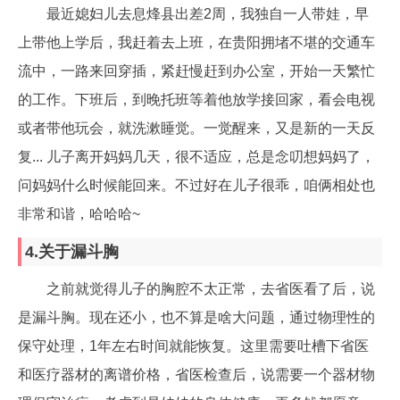
最近媳妇儿去息烽县出差2周，我独自一人带娃，早
上带他上学后，我赶着去上班，在贵阳拥堵不堪的交通车
流中，一路来回穿插，紧赶慢赶到办公室，开始一天繁忙
的工作。下班后，到晚托班等着他放学接回家，看会电视
或者带他玩会，就洗漱睡觉。一觉醒来，又是新的一天反
复... 儿子离开妈妈几天，很不适应，总是念叨想妈妈了，
问妈妈什么时候能回来。不过好在儿子很乖，咱俩相处也
非常和谐，哈哈哈~
4.关于漏斗胸
之前就觉得儿子的胸腔不太正常，去省医看了后，说
是漏斗胸。现在还小，也不算是啥大问题，通过物理性的
保守处理，1年左右时间就能恢复。这里需要吐槽下省医
和医疗器材的离谱价格，省医检查后，说需要一个器材物