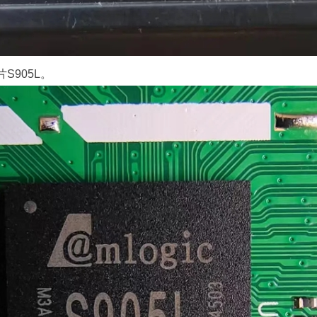
S905L。