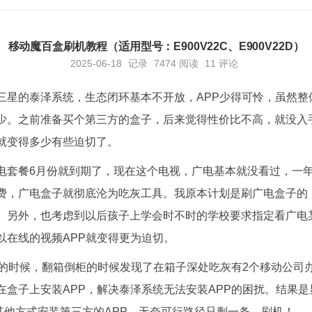
移动魔百盒刷机教程（适用型号：E900V22C、E900V22D）
2025-06-18
记录
7474
阅读
11 评论
三星的泰泽系统，生态闭环基本不开放，APP少得可怜，虽然整
少。之前准备买个第三方的盒子，后来觉得性价比不高，就没入手
就变得多少有些迫切了。
电套餐6月份就到期了，现在这个电视，广电基本就没看过，一
费，广电盒子就彻底沦为吃灰工具。我原本计划是刷广电盒子的
。另外，也考虑到以后孩子上学会时不时的学校要求指定看广电
以在线的视频APP就变得更为迫切。
S的时候，翻箱倒柜的时候发现了在箱子深处吃灰有2个移动公司
在盒子上安装APP，解决泰泽系统无法安装APP的困扰。结果
其他方式安装第三方的APP。无奈可行路径只剩一条，刷机！