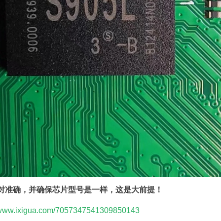
对准确，并确保芯片型号是一样，这是大前提！
//www.ixigua.com/7057347541309850143