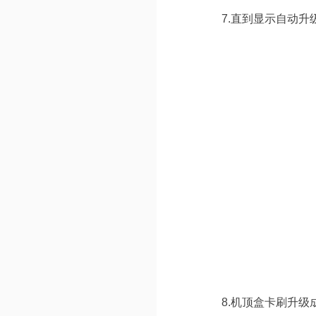
7.直到显示自动
8.机顶盒卡刷升