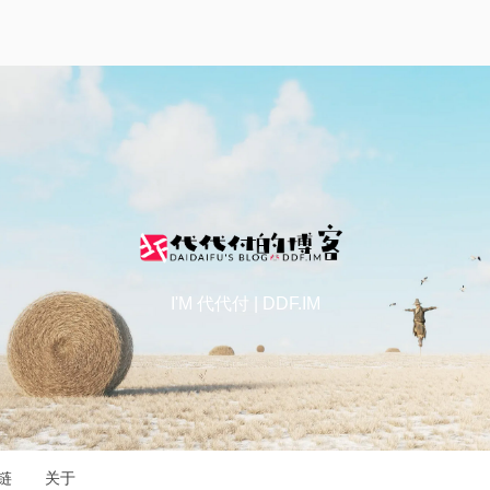
I'M 代代付 | DDF.IM
链
关于