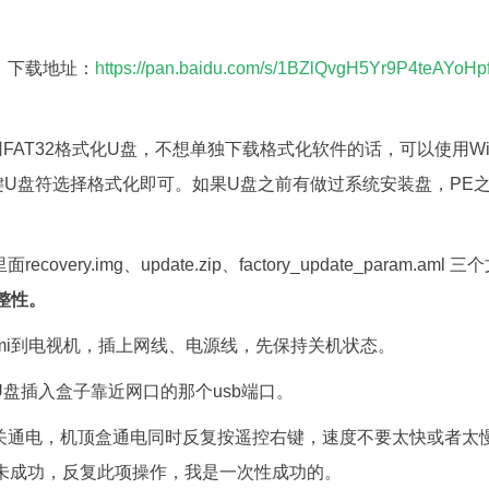
，下载地址：
https://pan.baidu.com/s/1BZlQvgH5Yr9P4teAYoH
用FAT32格式化U盘，不想单独下载格式化软件的话，可以使用Wi
右键U盘符选择格式化即可。如果U盘之前有做过系统安装盘，PE
covery.img、update.zip、factory_update_param.a
整性。
dmi到电视机，插上网线、电源线，先保持关机状态。
U盘插入盒子靠近网口的那个usb端口。
开关通电，机顶盒通电同时反复按遥控右键，速度不要太快或者太
若未成功，反复此项操作，我是一次性成功的。