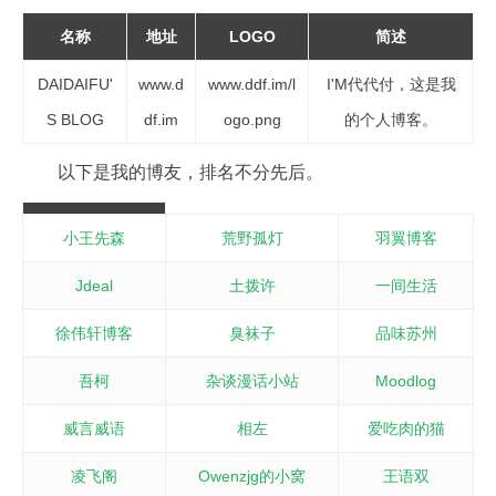
名称
地址
LOGO
简述
DAIDAIFU'
www.d
www.ddf.im/l
I'M代代付，这是我
S BLOG
df.im
ogo.png
的个人博客。
以下是我的博友，排名不分先后。
小王先森
荒野孤灯
羽翼博客
Jdeal
土拨许
一间生活
徐伟轩博客
臭袜子
品味苏州
吾柯
杂谈漫话小站
Moodlog
威言威语
相左
爱吃肉的猫
凌飞阁
Owenzjg的小窝
王语双