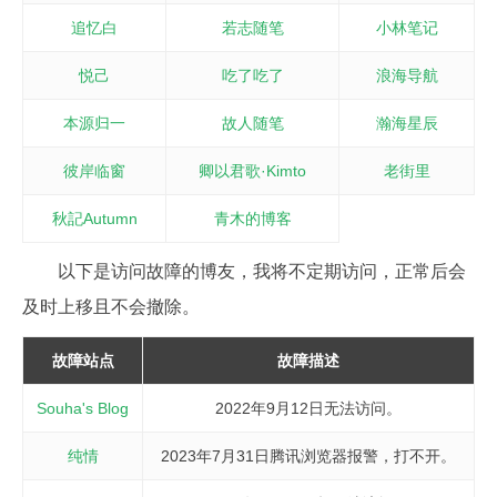
追忆白
若志随笔
小林笔记
悦己
吃了吃了
浪海导航
本源归一
故人随笔
瀚海星辰
彼岸临窗
卿以君歌·Kimto
老街里
秋記Autumn
青木的博客
以下是访问故障的博友，我将不定期访问，正常后会
及时上移且不会撤除。
故障站点
故障描述
Souha's Blog
2022年9月12日无法访问。
纯情
2023年7月31日腾讯浏览器报警，打不开。