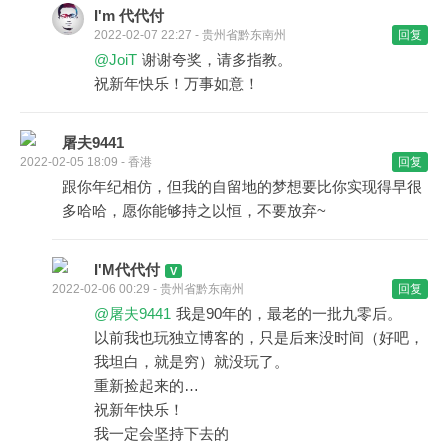
I'm 代代付
2022-02-07 22:27 - 贵州省黔东南州
回复
@JoiT
谢谢夸奖，请多指教。
祝新年快乐！万事如意！
屠夫9441
2022-02-05 18:09 - 香港
回复
跟你年纪相仿，但我的自留地的梦想要比你实现得早很
多哈哈，愿你能够持之以恒，不要放弃~
I'M代代付
2022-02-06 00:29 - 贵州省黔东南州
回复
@屠夫9441
我是90年的，最老的一批九零后。
以前我也玩独立博客的，只是后来没时间（好吧，
我坦白，就是穷）就没玩了。
重新捡起来的…
祝新年快乐！
我一定会坚持下去的