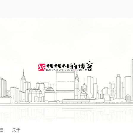
I'M 代代付 | DDF.IM
链
关于