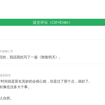
提交评论（Ctrl+Enter）
- 贵州省铜仁市
历的，我还因此写了一篇《致敬明天》。
 贵州省贵阳市
有时间就是莫名其妙的会很心烦，但是过了那个点，就好了。
好像也没多大个事。
人自扰。