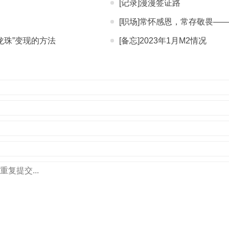
[记录]漫漫签证路
[职场]常怀感恩，常存敬畏—
“龙珠”变现的方法
[备忘]2023年1月M2情况