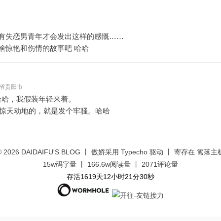
有失恋男青年才会发出这样的感慨……
啥惊艳和伤情的故事吧 哈哈
 贵州省贵阳市
哈哈，我假装年轻来着。
惊天动地的，就是发个牢骚。哈哈
© 2026
DAIDAIFU'S BLOG
丨 傲娇采用
Typecho
驱动 丨 寄存在
篱落主
15w码字量 丨 166.6w阅读量 丨 2071评论量
存活1619天12小时21分31秒