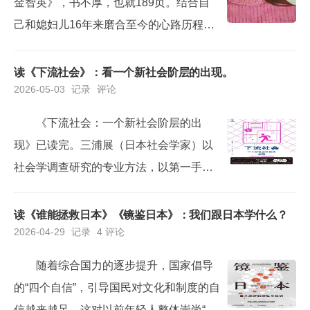
金智英》，书不厚，也就189页。结合自
己和媳妇儿16年来磨合至今的心路历程，
有些感受，想记录下来。这本书主要描述
了一个1982年生的韩国女性，从出生、上
读《下流社会》：看一个新社会阶层的出现。
2026-05-03
记录
评论
学、毕业、工作、结婚、生育到离职并最
终成为全职太太的成长和心路历程。书里
《下流社会：一个新社会阶层的出
重点从女性视角描述了韩国“男尊女卑”的社
现》已读完。三浦展（日本社会学家）以
会共识，以及由此给女性在学习、就业、
社会学调查研究的专业方法，以第一手数
家庭和职业发展等方面...
据作为支撑，经过数据分析并得出结论。
研究方法科学，得出的结论精准，对我国
读《谁能拯救日本》《镜鉴日本》：我们跟日本学什么？
2026-04-29
记录
4 评论
的阶层分化、防范和化解有很好的借鉴和
指导作用。顺带一说，作为社会学专业的
随着综合国力的逐步提升，国家倡导
人，当年对社会学的社会调查方法完全是
的“四个自信”，引导国民对文化和制度的自
不懂的，包括在写毕业论文的时候，都是
信越来越足，这对以前年轻人整体崇尚“美