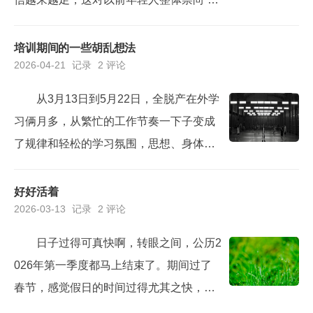
一知半解，导致在毕业答辩时，评审老
国月亮比较圆”和“韩流日流娘炮文化”等畸
师...
形且不符合社会主义核心价值观的导向，
培训期间的一些胡乱想法
2026-04-21
记录
2 评论
起到了非常重要的“纠偏”作用，这一点是非
常值得肯定的！但是，也需要看到，随着
从3月13日到5月22日，全脱产在外学
互联网时代的兴起，一些民粹主义和极端
习俩月多，从繁忙的工作节奏一下子变成
思想，也有冒头的苗头。最明显的，就是
了规律和轻松的学习氛围，思想、身体都
盲目自大的迷之自信，...
得到很好的休整。从每天办公室和家里的
两点一线变成了教室和宿舍的两点一线，
好好活着
2026-03-13
记录
2 评论
有了大量的休息和思考时间，从一开始的
不习惯和不适应，脑袋停不下来，到现在
日子过得可真快啊，转眼之间，公历2
时间过半的得心应手，心态和身体都已经
026年第一季度都马上结束了。期间过了
完全适应这种规律的时光。时间多了，听
春节，感觉假日的时间过得尤其之快，从
了不同的老师讲了不同的内容，...
春节前忙着工作收尾，到春节期间忙着做