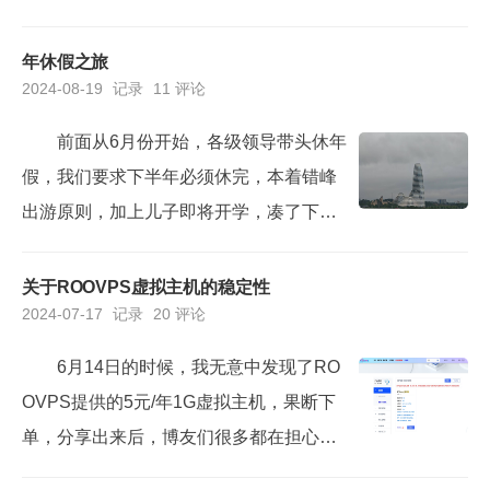
前些年QQ还能用来工作，这些年，已经完
全被微信取代，QQ里面荒草丛生。曾经自
年休假之旅
2024-08-19
记录
11 评论
己的微信还属于自留地，但随着工作阅历
和经验积累，人脉越来越广，圈子也越来
前面从6月份开始，各级领导带头休年
越复杂，微信逐渐就变了味。首次接触在
假，我们要求下半年必须休完，本着错峰
思南上高一的时候，上计算机课，别的男
出游原则，加上儿子即将开学，凑了下媳
同学都冲着抢占机...
妇儿请假的时间，我们最后统一请了8月1
2-16日的年休假，加上前后两个周末，一
关于ROOVPS虚拟主机的稳定性
2024-07-17
记录
20 评论
共9天时间，比较充足了。参加工作10
年，正儿八经休年假记忆中就第三次，9天
6月14日的时候，我无意中发现了RO
的时间基本上是很充足的。不过在选择出
OVPS提供的5元/年1G虚拟主机，果断下
游地点的时候，我和媳妇儿却犯了难。犯
单，分享出来后，博友们很多都在担心稳
难的原因很简单，那就是太...
定性和可持续性。距离6月14日购入这款