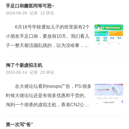
虚拟主机已经一个月了，自从我把朋友圈
手足口和庸医同等可恶~
2024-06-28
记录
12 评论
主题挂上去之后，因为工作比较忙就没有
刻意关注过，只是时常会点击看看稳定性
6月16号学校通知儿子的班里面有2个
和访问速度。经过这一个月的使用体验，
小朋友手足口病，要放假10天。我们看儿
我基本可以负责任得出结论：若老板不刻
子一整天都活蹦乱跳的，以为没啥事，就
意删库跑路，依照现在的...
没在意。17日晚上，孩子说嘴巴里面长溃
疡了，吃东西不舒服。我们看嘴巴里面开
淘了个新虚拟主机
2024-06-14
记录
23 评论
始长泡泡，心里暗香：果然中招了。当天
晚上就带去金阳医院，医院看只有嘴巴有
在大佬论坛看到roovps广告，PS:很多
泡泡，手脚、屁股等区域都没有红疹。医
时候大佬论坛还是有很多优惠和干货的。
生就按照疱疹性咽颊炎来治，开了点药就
淘到一个很香的虚拟主机，香港CN2公益
让回家吃。基本没什么好转。...
主机 BT_Server_国际香港。数据库空间：
1G；存储空间：1GB；支持语言：PHP5.
第一次写“爸”