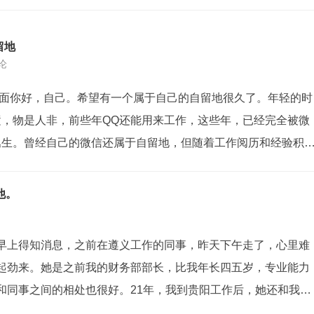
留地
评论
d!写在前面你好，自己。希望有一个属于自己的自留地很久了。年轻的时
逝，物是人非，前些年QQ还能用来工作，这些年，已经完全被微
丛生。曾经自己的微信还属于自留地，但随着工作阅历和经验积
子也越来越复杂，微信逐渐就变了味。首次接触在思南上高一的
男同学都冲着抢占机...
他。
早上得知消息，之前在遵义工作的同事，昨天下午走了，心里难
起劲来。她是之前我的财务部部长，比我年长四五岁，专业能力
和同事之间的相处也很好。21年，我到贵阳工作后，她还和我保
1年22年左右，她体检查出有急性白血病，后面就长期请假到处治