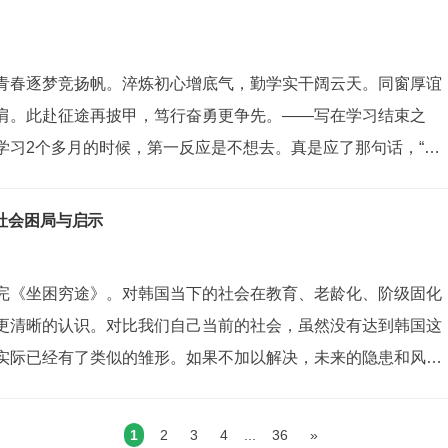
还是没有办法根治。后来，头发一...
青春逐梦竞扬帆。淬炼初心增底气，勤学实干阔云天。同窗厚谊
肩。此赴征途再披甲，笃行奋勇更争先。——写在学习结束之
学习2个多月的时候，第一反应是不想去。真是应了那句话，“去
。经过七十天的封闭学习，已于2026/5/25正式返岗，活儿多得
正常工作和生活节奏，...
社会困局与启示
完《坐困穷途》。对韩国当下的社会在教育、老龄化、阶级固化
更清晰的认识。对比我们自己当前的社会，虽然没有达到韩国这
实际已经有了类似的雏形。如果不加以解决，未来的隐患和风
...:sleeping:韩国受限于国土狭小、本土内需市场先天有限，在建
发展路径。依...
1
2
3
4
...
36
»