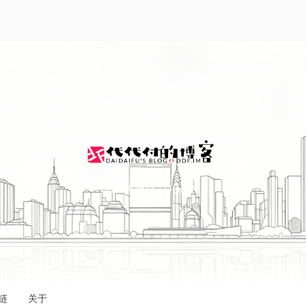
I'M 代代付 | DDF.IM
链
关于