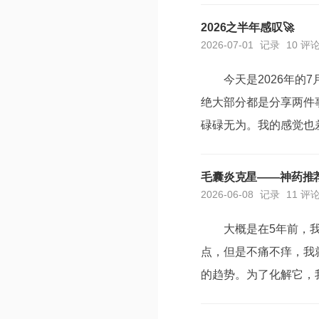
疗，后来还是离职了，全
2026之半年感叹🚀
2026-07-01
记录
10 评
今天是2026年
绝大部分都是分享两件事
碌碌无为。我的感觉也
是回过头看，好像什么收
始，就是暑假期间了。基
毛囊炎克星——神药推
2026-06-08
记录
11 评
大概是在5年前，
点，但是不痛不痒，我
的趋势。为了化解它，
的土医生偏方，把头发