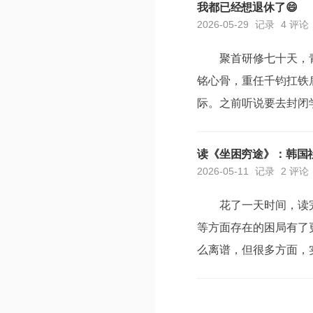
间，发现并没有什么用，
我都已经想退休了😄
2026-05-29
记录
4 评论
聚首研修七十天，
铭心骨，重任千钧扛铁
际。之前听说要去封闭
时不习惯，走时舍不得”
起来脚不沾地。正式回归
读《坐困穷途》：韩国
2026-05-11
记录
2 评论
花了一天时间，读
等方面存在的困局有了
么离谱，但很多方面，
险，只能说非常巨大... 
国之初就确立出口导向的