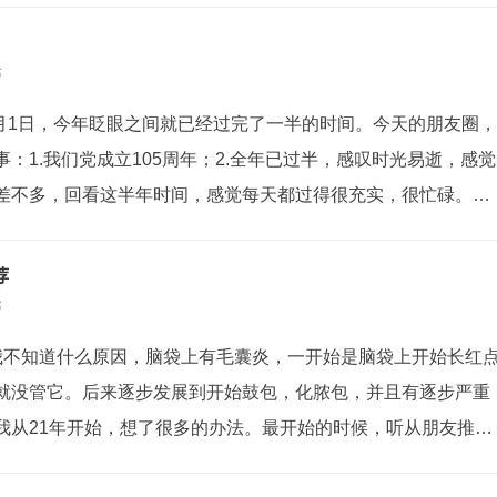
力治疗。有段时间做微商卖洗...
论
的7月1日，今年眨眼之间就已经过完了一半的时间。今天的朋友圈，
：1.我们党成立105周年；2.全年已过半，感叹时光易逝，感觉
差不多，回看这半年时间，感觉每天都过得很充实，很忙碌。但
获都没有。心里感觉空落落的... ...儿子这周期末考试，周六开
本上又面...
荐
论
我不知道什么原因，脑袋上有毛囊炎，一开始是脑袋上开始长红
就没管它。后来逐步发展到开始鼓包，化脓包，并且有逐步严重
我从21年开始，想了很多的办法。最开始的时候，听从朋友推荐
剃光，用激光把毛囊里面的洗菌杀死。坚持了大概有大半年时