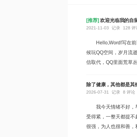
[推荐]
欢迎光临我的自
2021-11-03
记录
128 
Hello,Wor
候玩QQ空间，岁月流
信取代，QQ里面荒草
累，人脉越来越广，圈
时候，上计算机课，别的
除了健康，其他都是其
2026-07-31
记录
8 评论
我今天情绪不好，
受得紧，一整天都提不
很强，为人也很和善，
持有联系。不过就在2