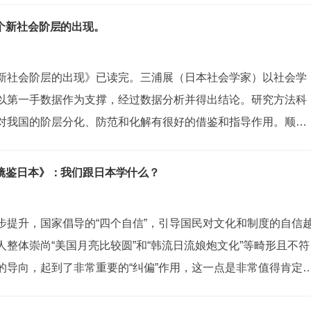
庭和职业发展等方面...
个新社会阶层的出现。
新社会阶层的出现》已读完。三浦展（日本社会学家）以社会学
以第一手数据作为支撑，经过数据分析并得出结论。研究方法科
对我国的阶层分化、防范和化解有很好的借鉴和指导作用。顺带
的人，当年对社会学的社会调查方法完全是不懂的，包括在写毕
半解，导致在毕业答辩时，评审老师...
镜鉴日本》：我们跟日本学什么？
步提升，国家倡导的“四个自信”，引导国民对文化和制度的自信
整体崇尚“美国月亮比较圆”和“韩流日流娘炮文化”等畸形且不符
的导向，起到了非常重要的“纠偏”作用，这一点是非常值得肯定
，随着互联网时代的兴起，一些民粹主义和极端思想，也有冒头