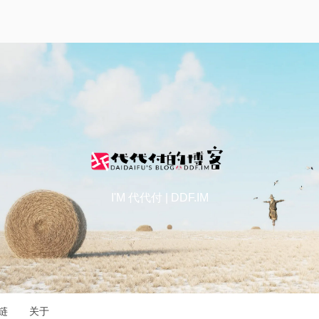
I'M 代代付 | DDF.IM
链
关于