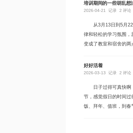
的苗头。最明显的，就是
培训期间的一些胡乱想
2026-04-21
记录
2 评论
从3月13日到5
律和轻松的学习氛围，
变成了教室和宿舍的两
应，脑袋停不下来，到
的时光。时间多了，听了
好好活着
2026-03-13
记录
2 评论
日子过得可真快啊
节，感觉假日的时间过
饭、拜年、值班，到春
时候，并没有感觉到有
事，才会偶尔回过头来，