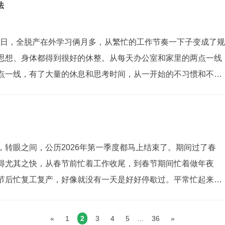
盲目自大的迷之自信，...
法
月22日，全脱产在外学习俩月多，从繁忙的工作节奏一下子变成了规
思想、身体都得到很好的休整。从每天办公室和家里的两点一线
点一线，有了大量的休息和思考时间，从一开始的不习惯和不适
现在时间过半的得心应手，心态和身体都已经完全适应这种规律
不同的老师讲了不同的内容，...
，转眼之间，公历2026年第一季度都马上结束了。期间过了春
得尤其之快，从春节前忙着工作收尾，到春节期间忙着做年夜
节后忙复工复产，好像就没有一天是好好停歇过。平常忙起来的
什么不妥，好像大家的日子都是这样在过。直到身边出了一些
回顾下过往，想想自己的付出与收获。...
«
1
2
3
4
5
...
36
»