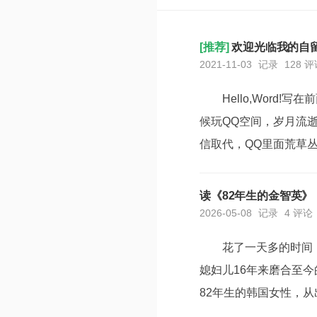
[推荐]
欢迎光临我的自
2021-11-03
记录
128 
Hello,Wor
候玩QQ空间，岁月流
信取代，QQ里面荒草
累，人脉越来越广，圈
时候，上计算机课，别的
读《82年生的金智英
2026-05-08
记录
4 评论
花了一天多的时间
媳妇儿16年来磨合至
82年生的韩国女性，
太的成长和心路历程。