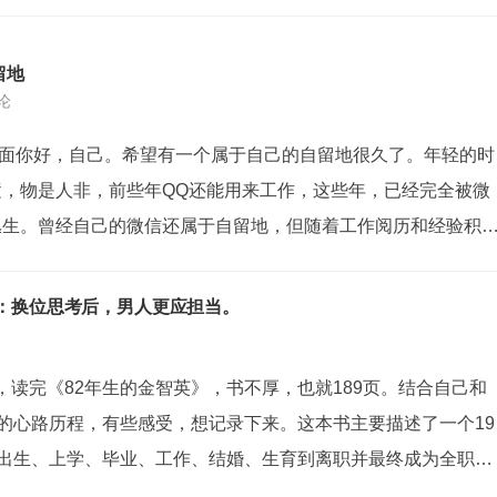
留地
评论
d!写在前面你好，自己。希望有一个属于自己的自留地很久了。年轻的时
逝，物是人非，前些年QQ还能用来工作，这些年，已经完全被微
丛生。曾经自己的微信还属于自留地，但随着工作阅历和经验积
子也越来越复杂，微信逐渐就变了味。首次接触在思南上高一的
男同学都冲着抢占机...
》：换位思考后，男人更应担当。
，读完《82年生的金智英》，书不厚，也就189页。结合自己和
今的心路历程，有些感受，想记录下来。这本书主要描述了一个19
从出生、上学、毕业、工作、结婚、生育到离职并最终成为全职太
书里重点从女性视角描述了韩国“男尊女卑”的社会共识，以及由