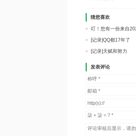
猜您喜欢
叮！您有一份来自20
[记录]QQ都17年了
[记录]天赋和努力
发表评论