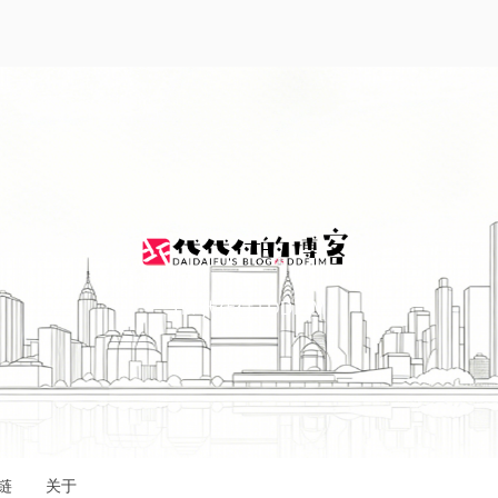
I'M 代代付 | DDF.IM
链
关于