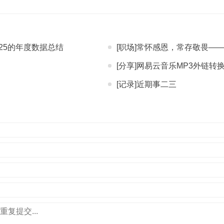
25的年度数据总结
[职场]常怀感恩，常存敬畏—
[分享]网易云音乐MP3外链转
[记录]近期事二三