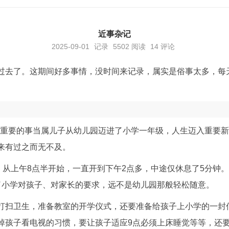
近事杂记
2025-09-01
记录
5502
阅读
14 评论
过去了。这期间好多事情，没时间来记录，属实是俗事太多，每
日，最重要的事当属儿子从幼儿园迈进了小学一年级，人生迈入重要
来有过之而无不及。
，从上午8点半开始，一直开到下午2点多，中途仅休息了5分钟。
了小学对孩子、对家长的要求，远不是幼儿园那般轻松随意。
打扫卫生，准备教室的开学仪式，还要准备给孩子上小学的一封
掉孩子看电视的习惯，要让孩子适应9点必须上床睡觉等等，还