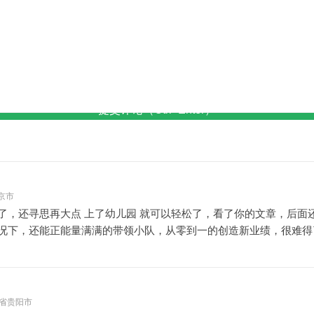
提交评论（Ctrl+Enter）
 北京市
了，还寻思再大点 上了幼儿园 就可以轻松了，看了你的文章，后面
况下，还能正能量满满的带领小队，从零到一的创造新业绩，很难得
 贵州省贵阳市