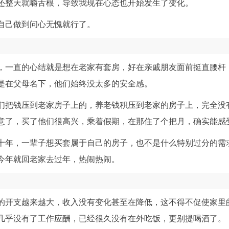
还整天就嚼舌根，导致我现在心态也开始发生了变化。
自己做到问心无愧就行了。
，一直的心结就是想在老家有套房，好在亲戚朋友面前挺直腰杆
是在父母名下，他们始终没太多的安全感。
们把钱压到老家房子上的，养老钱积压到老家的房子上，完全没
意了，买了他们很高兴，乘着假期，在那住了个把月，确实能感
十年，一辈子想买套属于自己的房子，也不是什么特别过分的需
今年就回老家去过年，热闹热闹。
的开支越来越大，收入没有变化甚至在降低，这不得不促使家里
几乎没有了工作应酬，已经很久没有在外吃饭，更别提喝酒了。