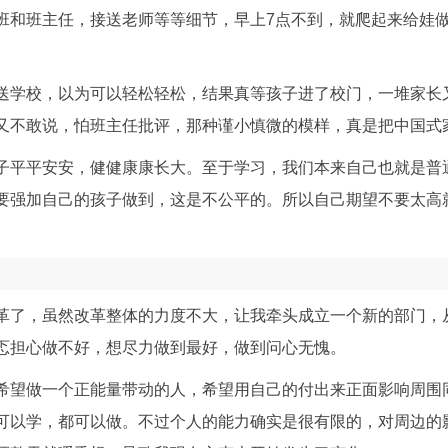
班和班主任，接送老师等等细节，早上7点不到，就爬起来给娃
送学校，以为可以轻松轻松，结果真等孩子进了校门，一堆家长
又不敢说，怕班主任批评，那种谨小慎微的模样，真是把中国式
子平平安安，健健康康长大。至于学习，我们本来自己也就是普
要强加自己的孩子做到，这是不公平的。所以自己期望不要太高
革了，虽然改革整体的力度不大，让我牵头成立一个新的部门，
忑担心做不好，想尽力做到最好，做到问心无愧。
希望做一个正能量带动的人，希望用自己的付出来正面影响周围
可以学，都可以做。不过个人的能力确实是很有限的，对周边的