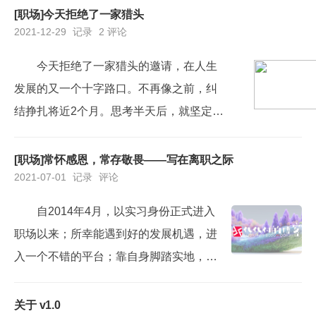
[职场]今天拒绝了一家猎头
2021-12-29
记录
2 评论
今天拒绝了一家猎头的邀请，在人生
发展的又一个十字路口。不再像之前，纠
结挣扎将近2个月。思考半天后，就坚定地
作出了自己的选择。通过同猎头总经理细
聊，让我更清晰了自我的职业规划，透彻
[职场]常怀感恩，常存敬畏——写在离职之际
2021-07-01
记录
评论
了自己未来的发展方向。
自2014年4月，以实习身份正式进入
职场以来；所幸能遇到好的发展机遇，进
入一个不错的平台；靠自身脚踏实地，也
靠贵人栽培，碰到好机遇，走到今天；经
历弥足珍贵，少年仍需磨炼。
关于 v1.0