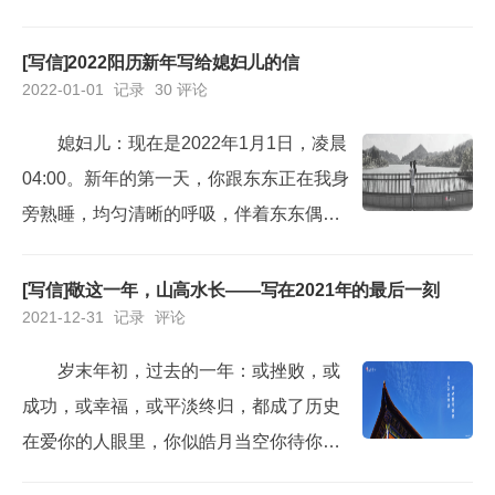
前些年QQ还能用来工作，这些年，已经完
全被微信取代，QQ里面荒草丛生。曾经自
[写信]2022阳历新年写给媳妇儿的信
2022-01-01
记录
30 评论
己的微信还属于自留地，但随着工作阅历
和经验积累，人脉越来越广，圈子也越来
媳妇儿：现在是2022年1月1日，凌晨
越复杂，微信逐渐就变了味。首次接触在
04:00。新年的第一天，你跟东东正在我身
思南上高一的时候，上计算机课，别的男
旁熟睡，均匀清晰的呼吸，伴着东东偶尔
同学都冲着抢占机...
的哼唧，此刻我倍感温暖和幸福。我睡意
全无，正在给你写信。初心易得，坚守不
[写信]敬这一年，山高水长——写在2021年的最后一刻
2021-12-31
记录
评论
易。这是我们相伴走过的第十二年，为了
更好的未来，咱们一起做了新的抉择，所
岁末年初，过去的一年：或挫败，或
以过去的2021年，成了我们累计分别时长
成功，或幸福，或平淡终归，都成了历史
最久的一年。即便暂时的聚少离多，即使
在爱你的人眼里，你似皓月当空你待你爱
偶有拌嘴，但我们始...
的人，好如手捧星光