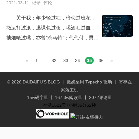
2021-03-11
记录
评论
关于我：年少轻过狂，暗恋过班花，
撒泼打过滚，逃课包过夜，喝酒吐过血，
抽烟呛过嘴，亦曾“杀马特”；代代付，男，
30岁，31岁，32岁，33岁，34岁，伪文
青，贵州贵阳非土著，不赌不烟爱小酌；
«
1
...
32
33
34
35
36
»
玩过《梦幻西游》《劲舞团》《冰封王
座》《红警》《CS》《QQ飞车》《斗地
© 2026
DAIDAIFU'S BLOG
丨 傲娇采用
Typecho
驱动 丨 寄存在
主》《三国杀》；工作后疯狂迷恋《王者
篱落主机
荣耀》，被儿子看到后担心模仿上瘾，目
15w码字量 丨 167.3w阅读量 丨 2072评论量
存活1622天7小时35分53秒
前已果断卸载，立志已戒...